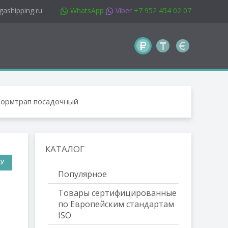
gashipping.ru
WhatsApp
Viber
+7 952 454 02 07
ормтрап посадочный
КАТАЛОГ
НУ
Популярное
Товары сертифицированные
по Европейским стандартам
ISO