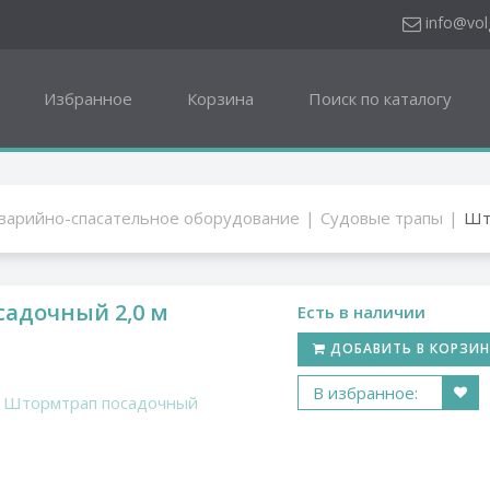
"
info@vol
Избранное
Корзина
Поиск по каталогу
варийно-спасательное оборудование
Судовые трапы
Шт
адочный 2,0 м
Есть в наличии
ДОБАВИТЬ В КОРЗИ
В избранное:
Штормтрап посадочный