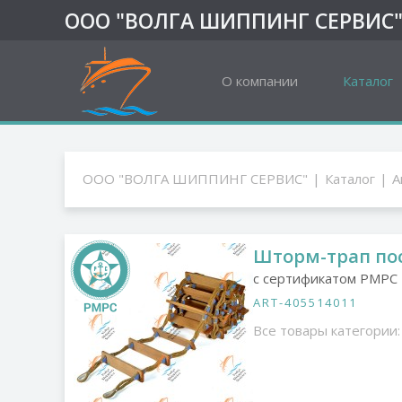
ООО "ВОЛГА ШИППИНГ СЕРВИС
О компании
Каталог
ООО "ВОЛГА ШИППИНГ СЕРВИС"
Каталог
А
Шторм-трап пос
с сертификатом РМРС
ART-405514011
Все товары категории: