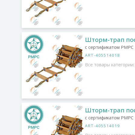
Шторм-трап пос
с сертификатом РМРС
ART-405514018
Все товары категории:
Шторм-трап пос
с сертификатом РМРС
ART-405514019