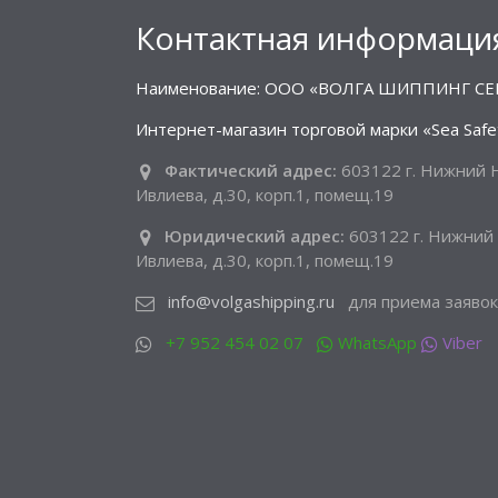
Контактная информаци
Наименование: ООО «ВОЛГА ШИППИНГ СЕ
Интернет-магазин торговой марки «Sea Safe
Фактический адрес:
603122 г. Нижний Н
Ивлиева, д.30, корп.1, помещ.19
Юридический адрес:
603122 г. Нижний 
Ивлиева, д.30, корп.1, помещ.19
info@volgashipping.ru
для приема заявок
+7 952 454 02 07
WhatsApp
Viber