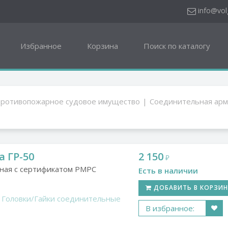
"
info@vol
Избранное
Корзина
Поиск по каталогу
ротивопожарное судовое имущество
Соединительная арм
а ГР-50
2 150
₽
ная с сертификатом РМРС
Есть в наличии
ДОБАВИТЬ В КОРЗИ
Головки/Гайки соединительные
В избранное: