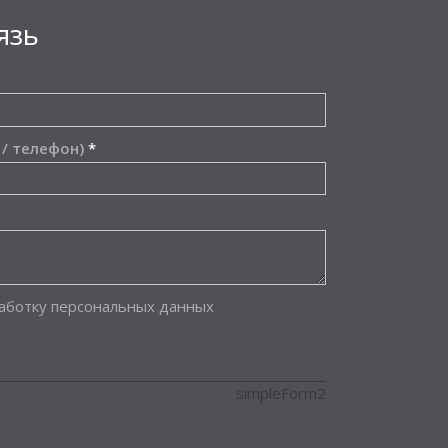
язь
 / телефон)
*
работку персональных данных
simpleForm2