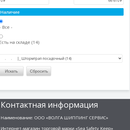
Наличие
- Все -
Есть на складе (14)
Контактная информация
Наименование: ООО «ВОЛГА ШИППИНГ СЕРВИС»
Интернет-магазин торговой марки «Sea Safety Keep»