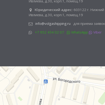
Ивлиева, д.30, корп.1, помещ.19
Юридический адрес:
603122 г. Нижний 
Ивлиева, д.30, корп.1, помещ.19
info@volgashipping.ru
для приема заявок
+7 952 454 02 07
WhatsApp
Viber
.