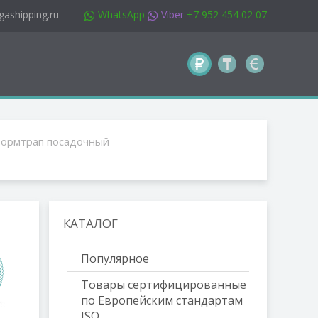
gashipping.ru
WhatsApp
Viber
+7 952 454 02 07
ормтрап посадочный
КАТАЛОГ
Популярное
Товары сертифицированные
по Европейским стандартам
ISO