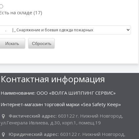
Есть на складе (17)
Контактная информация
Наименование: ООО «ВОЛГА ШИППИНГ СЕРВИС»
Интернет-магазин торговой марки «Sea Safety Keep»
Фактический адрес:
603122 г. Нижний Новгород,
ул.Генерала Ивлиева, д.30, корп.1, помещ.19
Юридический адрес:
603122 г. Нижний Новгород,